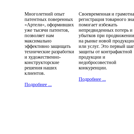
Многолетний опыт
Своевременная и грамотн
патентных поверенных
регистрация товарного зн
«Артели», оформивших
помогает избежать
уже тысячи патентов,
непредвиденных потерь и
позволяет нам
убытков при продвижени
максимально
на рынке новой продукци
эффективно защищать
или услуг. Это первый ша
технические разработки
защиты от контрафактной
и художественно-
продукции и
конструкторские
недобросовестной
решения наших
конкуренции.
клиентов.
Подробнее ...
Подробнее ...