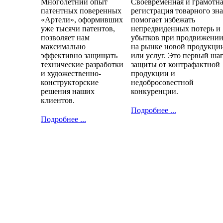
Многолетний опыт
Своевременная и грамотн
патентных поверенных
регистрация товарного зн
«Артели», оформивших
помогает избежать
уже тысячи патентов,
непредвиденных потерь и
позволяет нам
убытков при продвижени
максимально
на рынке новой продукци
эффективно защищать
или услуг. Это первый ша
технические разработки
защиты от контрафактной
и художественно-
продукции и
конструкторские
недобросовестной
решения наших
конкуренции.
клиентов.
Подробнее ...
Подробнее ...